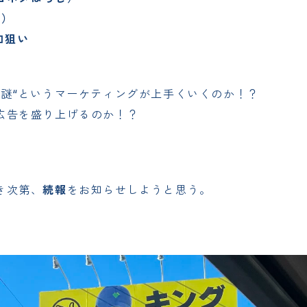
ど）
知狙い
て謎“というマーケティングが上手くいくのか！？
広告を盛り上げるのか！？
き次第、
続報
をお知らせしようと思う。