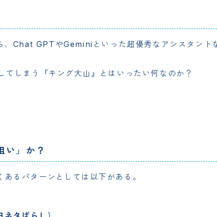
、Chat GPTやGeminiといった超優秀なアシスタ
わしてしまう『キング大山』とはいったい何なのか？
狙い」か？
くあるパターンとしては以下がある。
日ネタばらし）