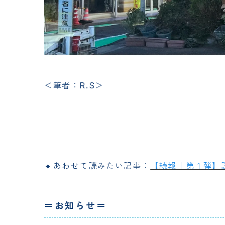
＜筆者：R.S＞
🔸あわせて読みたい記事：
【続報｜第１弾】
＝お知らせ＝