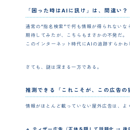
「困った時はAIに訊け」は、間違い？
通常の“指名検索”で何も情報が得られないなら
期待してみたが、こちらもまさかの不発だ。
このインターネット時代にAIの追跡すらか
さても、謎は深まる一方である。
推測できる「これこそが、この広告の
情報がほとんど載っていない屋外広告は、よ
🔸 
ティザー広告（正体を隠して話題化 → 後