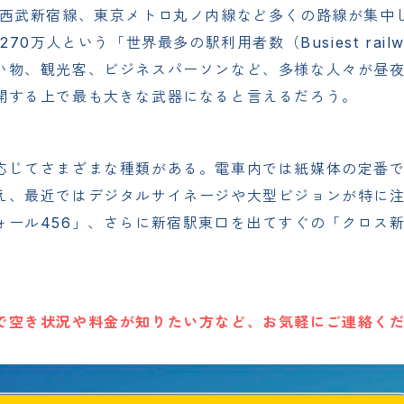
、西武新宿線、東京メトロ丸ノ内線など多くの路線が集中
0万人という「世界最多の駅利用者数（Busiest railw
い物、観光客、ビジネスパーソンなど、多様な人々が昼
開する上で最も大きな武器になると言えるだろう。
応じてさまざまな種類がある。電車内では紙媒体の定番
え、最近ではデジタルサイネージや大型ビジョンが特に
ォール456」、さらに新宿駅東口を出てすぐの「クロス
で空き状況や料金が知りたい方など、お気軽にご連絡く